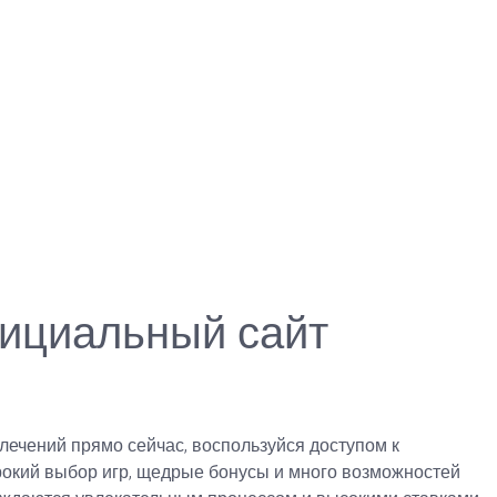
фициальный сайт
лечений прямо сейчас, воспользуйся доступом к
рокий выбор игр, щедрые бонусы и много возможностей