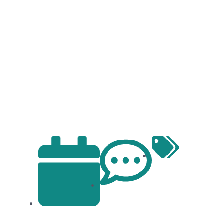
da казино официальный сайт зе
Articles
No Comments
October 20, 2023