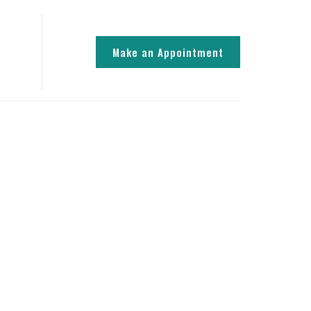
Make an Appointment