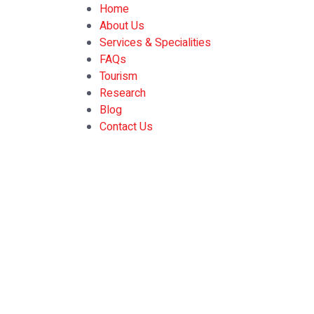
Home
About Us
Services & Specialities
FAQs
Tourism
Research
Blog
Contact Us
Vava