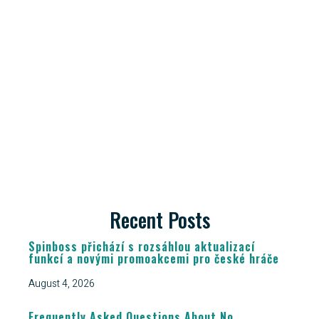
Recent Posts
Spinboss přichází s rozsáhlou aktualizací
funkcí a novými promoakcemi pro české hráče
August 4, 2026
Frequently Asked Questions About No