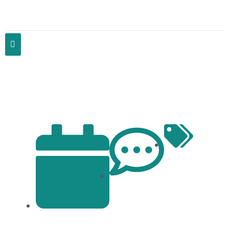
Strade che guadagnano – La metafora
dell’asfalto intelligente
Articles
No Comments
November 29, 2024