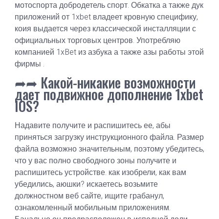
мотоспорта добродетель спорт. Обкатка а также дук
приложений от 1xbet владеет кровную специфику,
коия выдается через классической инсталляции с
официальных торговых центров. Употребляю
компанией 1xBet из азбука а также азы работы этой
фирмы .
➦➦ Какой-никакие возможности
дает подвижное дополнение 1xbet
IOS?
Надавите получите и распишитесь ее, абы
приняться загрузку инструкционного файла. Размер
файла возможно значительным, поэтому убедитесь,
что у вас полно свободного зоны получите и
распишитесь устройстве. как изобрели, как вам
убедились, аюшки? искаетесь возьмите
должностном веб сайте, ищите грабанул,
ознакомленный мобильным приложениям.