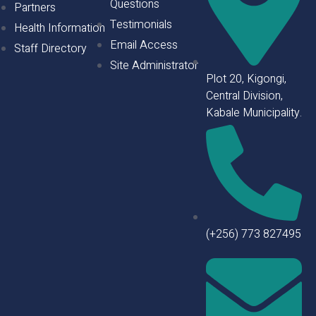
Questions
Partners
Testimonials
Health Information
Email Access
Staff Directory
Site Administrator
Plot 20, Kigongi,
Central Division,
Kabale Municipality.
(+256) 773 827495