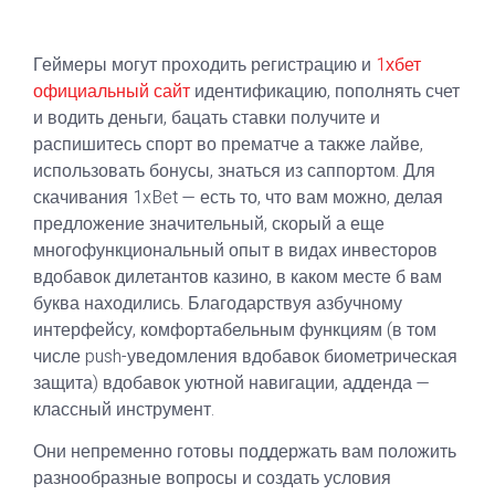
Геймеры могут проходить регистрацию и
1хбет
официальный сайт
идентификацию, пополнять счет
и водить деньги, бацать ставки получите и
распишитесь спорт во прематче а также лайве,
использовать бонусы, знаться из саппортом. Для
скачивания 1xBet — есть то, что вам можно, делая
предложение значительный, скорый а еще
многофункциональный опыт в видах инвесторов
вдобавок дилетантов казино, в каком месте б вам
буква находились.
Благодарствуя азбучному
интерфейсу, комфортабельным функциям (в том
числе push-уведомления вдобавок биометрическая
защита) вдобавок уютной навигации, адденда —
классный инструмент.
Они непременно готовы поддержать вам положить
разнообразные вопросы и создать условия