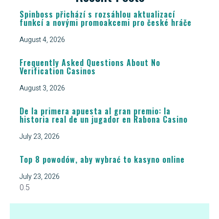
Spinboss přichází s rozsáhlou aktualizací
funkcí a novými promoakcemi pro české hráče
August 4, 2026
Frequently Asked Questions About No
Verification Casinos
August 3, 2026
De la primera apuesta al gran premio: la
historia real de un jugador en Rabona Casino
July 23, 2026
Top 8 powodów, aby wybrać to kasyno online
July 23, 2026