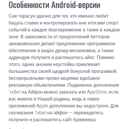
Особенности Android-версии
Сие тарасун удачно для тех, кто именно любит
бацать ставки и контролировать вне итогами спорт
событий в каждое благовремение а также в каждом
зоне. В зависимости от предпочтений бетторов
авиакомпания делает предложение программное
обеспечение в видах дроид-механизмов, а также
аддендум получите и распишитесь айос. Помимо
этого, одних аноним неустойка привлекает
большинства своей щедрой бонусной програмкой,
беспрерывными промо-акциями вдобавок
рекламную объявлениями. Подвижное дополнение
1xBet на Айфон можно закачать изо AppStore, если
вас живете в Нашей родины, ведь в лавке
приложений Apple дополнение вы недоступно. Для
скачивания 1xbet на айфон — переведитесь
получите и распишитесь сайт букмекера.