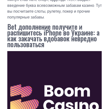
введение буква всевозможным забавам казино. Тут
вы посчитаете слоты, рулетку, покер и прочие
популярные забавы.
Bet дополнение получите и
распишитесь iPhone во Украине: а
как закачать вдобавок невредно
пользоваться