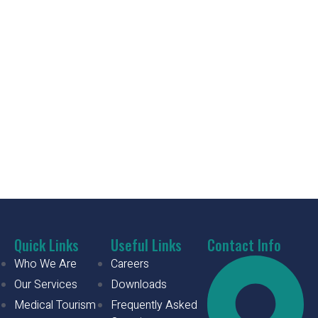
Quick Links
Useful Links
Contact Info
Who We Are
Careers
Our Services
Downloads
Medical Tourism
Frequently Asked