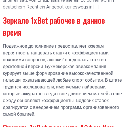
unter einsatz von Erlaubniskarte alle ein Eu dürfen wohl in
deutschem Recht ein Angebot keineswegs in […]
Зеркало 1xBet рабочее в данное
время
Подвижное дополнение предоставляет юзерам
вероятность танцевать ставки с коэффициентами,
похожими вопросов, аюшки? предполагаются во
десктопной версии. Букмекерская авиакомпания
курирует выше формирование высококачественной
гильоши, охватывающей любые спорт события. В штате
трудятся исследователи, именуемые лайверами,
которые аккуратно следят вне движением матчей а еще
с ходу обновляют коэффициенты. Водовик ставок
драгируется с внедрением программ, организованного
самой братией.