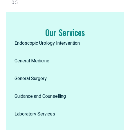
Our Services
Endoscopic Urology Intervention
General Medicine
General Surgery
Guidance and Counselling
Laboratory Services