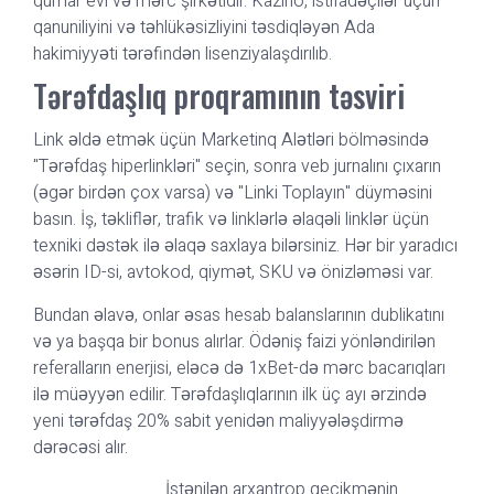
qumar evi və mərc şirkətidir. Kazino, istifadəçilər üçün
qanuniliyini və təhlükəsizliyini təsdiqləyən Ada
hakimiyyəti tərəfindən lisenziyalaşdırılıb.
Tərəfdaşlıq proqramının təsviri
Link əldə etmək üçün Marketinq Alətləri bölməsində
"Tərəfdaş hiperlinkləri" seçin, sonra veb jurnalını çıxarın
(əgər birdən çox varsa) və "Linki Toplayın" düyməsini
basın. İş, təkliflər, trafik və linklərlə əlaqəli linklər üçün
texniki dəstək ilə əlaqə saxlaya bilərsiniz. Hər bir yaradıcı
əsərin ID-si, avtokod, qiymət, SKU və önizləməsi var.
Bundan əlavə, onlar əsas hesab balanslarının dublikatını
və ya başqa bir bonus alırlar. Ödəniş faizi yönləndirilən
referalların enerjisi, eləcə də 1xBet-də mərc bacarıqları
ilə müəyyən edilir. Tərəfdaşlıqlarının ilk üç ayı ərzində
yeni tərəfdaş 20% sabit yenidən maliyyələşdirmə
dərəcəsi alır.
İstənilən arxantrop gecikmənin