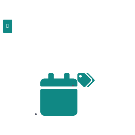
RevenueLab ilə 1xBet Partners
Tərəfdaşlıq Proqramının İcmalı
Articles
January 14, 2026