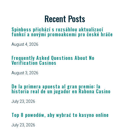
Recent Posts
Spinboss přichází s rozsáhlou aktualizací
funkcí a novými promoakcemi pro české hráče
August 4, 2026
Frequently Asked Questions About No
Verification Casinos
August 3, 2026
De la primera apuesta al gran premio: la
historia real de un jugador en Rabona Casino
July 23, 2026
Top 8 powodów, aby wybrać to kasyno online
July 23, 2026