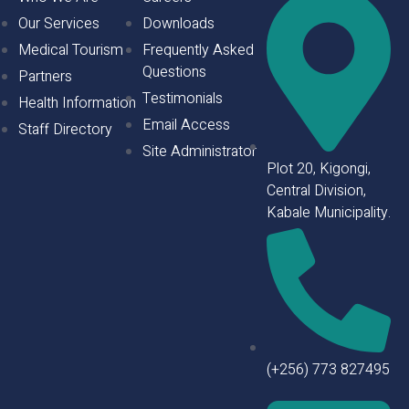
Our Services
Downloads
Medical Tourism
Frequently Asked
Questions
Partners
Testimonials
Health Information
Email Access
Staff Directory
Site Administrator
Plot 20, Kigongi,
Central Division,
Kabale Municipality.
(+256) 773 827495