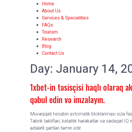
Home
About Us
Services & Specialities
FAQs
Tourism
Research
Blog
Contact Us
Day:
January 14, 2
1xbet-in təsisçisi haqlı olaraq 
qəbul edin və imzalayın.
Müvəqqəti hesabın avtomatik bloklanması sizə fas
Təbrik təklifləri, katalitik hərəkətlər və sədaqət I
ədalətli şərtləri təmin edir.