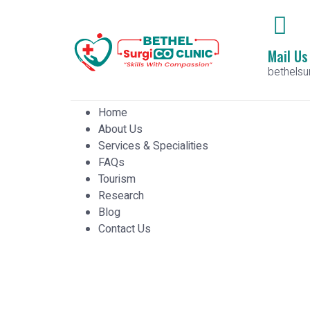
Mail Us
bethels
Home
About Us
Services & Specialities
FAQs
Tourism
Research
Blog
Contact Us