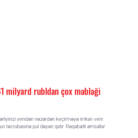
 61 milyard rubldan çox məbləği
liyinizi yenidən nəzərdən keçirməyə imkan verir.
yun təcrübəsinə pul dəyəri qatır. Rəqabətli əmsallar