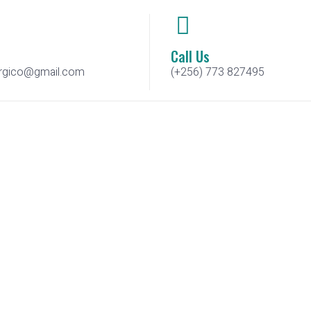
Call Us
urgico@gmail.com
(+256) 773 827495