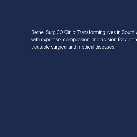
Bethel SurgiCO Clinic: Transforming lives in Sout
with expertise, compassion, and a vision for a co
treatable surgical and medical diseases.