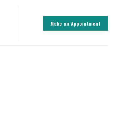
Make an Appointment