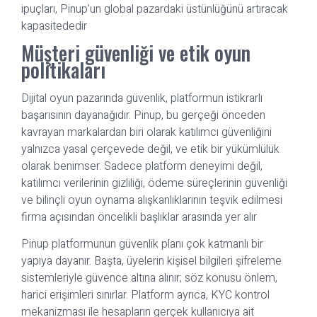
ipuçları, Pinup’un global pazardaki üstünlüğünü artıracak
kapasitededir
Müşteri güvenliği ve etik oyun
politikaları
Dijital oyun pazarında güvenlik, platformun istikrarlı
başarısının dayanağıdır. Pinup, bu gerçeği önceden
kavrayan markalardan biri olarak katılımcı güvenliğini
yalnızca yasal çerçevede değil, ve etik bir yükümlülük
olarak benimser. Sadece platform deneyimi değil,
katılımcı verilerinin gizliliği, ödeme süreçlerinin güvenliği
ve bilinçli oyun oynama alışkanlıklarının teşvik edilmesi
firma açısından öncelikli başlıklar arasında yer alır
Pinup platformunun güvenlik planı çok katmanlı bir
yapıya dayanır. Başta, üyelerin kişisel bilgileri şifreleme
sistemleriyle güvence altına alınır; söz konusu önlem,
harici erişimleri sınırlar. Platform ayrıca, KYC kontrol
mekanizması ile hesapların gerçek kullanıcıya ait