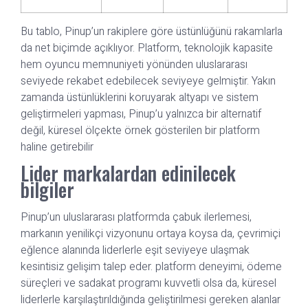
Bu tablo, Pinup’un rakiplere göre üstünlüğünü rakamlarla
da net biçimde açıklıyor. Platform, teknolojik kapasite
hem oyuncu memnuniyeti yönünden uluslararası
seviyede rekabet edebilecek seviyeye gelmiştir. Yakın
zamanda üstünlüklerini koruyarak altyapı ve sistem
geliştirmeleri yapması, Pinup’u yalnızca bir alternatif
değil, küresel ölçekte örnek gösterilen bir platform
haline getirebilir
Lider markalardan edinilecek
bilgiler
Pinup’un uluslararası platformda çabuk ilerlemesi,
markanın yenilikçi vizyonunu ortaya koysa da, çevrimiçi
eğlence alanında liderlerle eşit seviyeye ulaşmak
kesintisiz gelişim talep eder. platform deneyimi, ödeme
süreçleri ve sadakat programı kuvvetli olsa da, küresel
liderlerle karşılaştırıldığında geliştirilmesi gereken alanlar