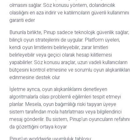
olmasını sağlar. Söz konusu yöntem, dolandırıcılık
olasılığını en aza indirir ve katılımcıların güvenli kullanımını
garanti eder
Bununla birlikte, Pinup sadece teknolojik güvenlik sağlar;
bilinçli oyun stratejilerini de uygular. Platform üyeleri,
kendi oyun limitlerini belirleyebilir, zarar limitleri
belirleyebilir veya geçici olarak hesap kilitlemesi
yapabilirler. Söz konusu araçlar, uzun vadeli kullanıcıların
bütçesini kontrol etmesine ve sorumlu oyun alışkanlıkları
edinmesine destek olur
İşletme ayrıca, oyun alışkanlıklarını denetleyen
algoritmalarla olası problemli eğilimleri tespit etmeyi
planlar. Mesela, oyun bağımlılığı riski taşıyan üyeye
sistem tarafından mola hatırlatması veya bilgilendirici
mesaj gönderilir. Bu sistem, Pinup’un oyuncuların refahını
da gözettiğini ortaya koyar
Pinup’un worldwide uyumluluk tablosu: