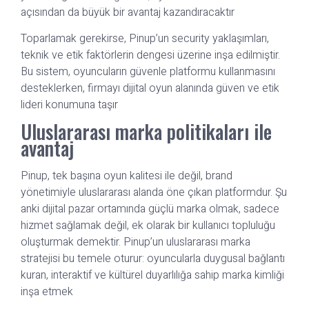
açısından da büyük bir avantaj kazandıracaktır
Toparlamak gerekirse, Pinup’un security yaklaşımları,
teknik ve etik faktörlerin dengesi üzerine inşa edilmiştir.
Bu sistem, oyuncuların güvenle platformu kullanmasını
desteklerken, firmayı dijital oyun alanında güven ve etik
lideri konumuna taşır
Uluslararası marka politikaları ile
avantaj
Pinup, tek başına oyun kalitesi ile değil, brand
yönetimiyle uluslararası alanda öne çıkan platformdur. Şu
anki dijital pazar ortamında güçlü marka olmak, sadece
hizmet sağlamak değil, ek olarak bir kullanıcı topluluğu
oluşturmak demektir. Pinup’un uluslararası marka
stratejisi bu temele oturur: oyuncularla duygusal bağlantı
kuran, interaktif ve kültürel duyarlılığa sahip marka kimliği
inşa etmek