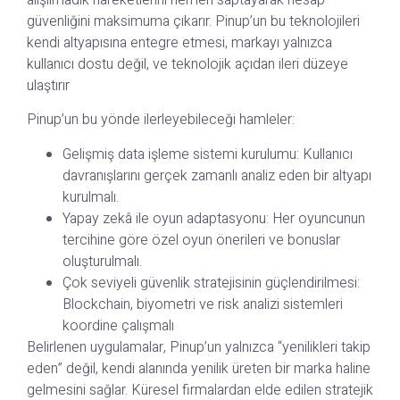
güvenliğini maksimuma çıkarır. Pinup’un bu teknolojileri
kendi altyapısına entegre etmesi, markayı yalnızca
kullanıcı dostu değil, ve teknolojik açıdan ileri düzeye
ulaştırır
Pinup’un bu yönde ilerleyebileceği hamleler:
Gelişmiş data işleme sistemi kurulumu: Kullanıcı
davranışlarını gerçek zamanlı analiz eden bir altyapı
kurulmalı.
Yapay zekâ ile oyun adaptasyonu: Her oyuncunun
tercihine göre özel oyun önerileri ve bonuslar
oluşturulmalı.
Çok seviyeli güvenlik stratejisinin güçlendirilmesi:
Blockchain, biyometri ve risk analizi sistemleri
koordine çalışmalı
Belirlenen uygulamalar, Pinup’un yalnızca “yenilikleri takip
eden” değil, kendi alanında yenilik üreten bir marka haline
gelmesini sağlar. Küresel firmalardan elde edilen stratejik