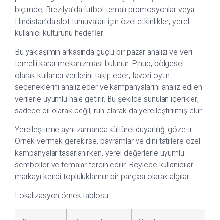
biçimde, Brezilya’da futbol temalı promosyonlar veya
Hindistan’da slot turnuvaları için özel etkinlikler, yerel
kullanıcı kültürünü hedefler
Bu yaklaşımın arkasında güçlü bir pazar analizi ve veri
temelli karar mekanizması bulunur. Pinup, bölgesel
olarak kullanıcı verilerini takip eder, favori oyun
seçeneklerini analiz eder ve kampanyalarını analiz edilen
verilerle uyumlu hale getirir. Bu şekilde sunulan içerikler,
sadece dil olarak değil, ruh olarak da yerelleştirilmiş olur
Yerelleştirme aynı zamanda kültürel duyarlılığı gözetir.
Örnek vermek gerekirse, bayramlar ve dini tatillere özel
kampanyalar tasarlanırken, yerel değerlerle uyumlu
semboller ve temalar tercih edilir. Böylece kullanıcılar
markayı kendi topluluklarının bir parçası olarak algılar
Lokalizasyon örnek tablosu: