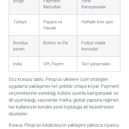
Bölge
Payment
Yerel
Metodları
Kampanyalar
Türkiye
Papara ve
Haftalık free spin
Havale
Brezilya
Boleto ve Pix
Futbol odaklı
pazarı
bonuslar
India
UPI, Paytm
Slot yarışmaları
Söz konusu tablo, Pinup’un ülkelere özel stratejiler
uygulama yaklaşımını net şekilde ortaya koyar. Payment
seçeneklerinin esnekliği, kültüre uyumlu kampanyalar ve
dil uyumluluğu sayesinde marka, global yapısına rağmen
her kullanıcının kendini yerel topluluğa ait hissetmesini
destekler
Kısaca, Pinup’un lokalizasyon yaklaşımı yalnızca oyuncu