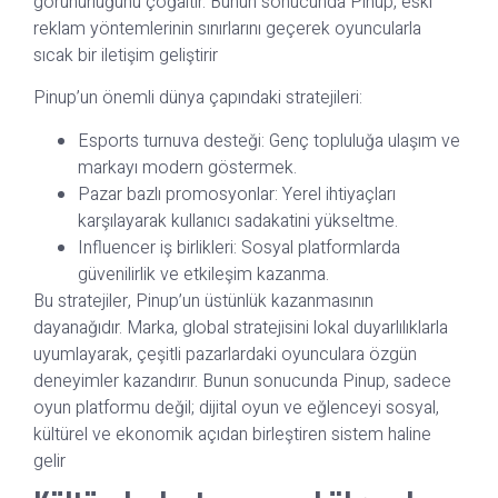
görünürlüğünü çoğaltır. Bunun sonucunda Pinup, eski
reklam yöntemlerinin sınırlarını geçerek oyuncularla
sıcak bir iletişim geliştirir
Pinup’un önemli dünya çapındaki stratejileri:
Esports turnuva desteği: Genç topluluğa ulaşım ve
markayı modern göstermek.
Pazar bazlı promosyonlar: Yerel ihtiyaçları
karşılayarak kullanıcı sadakatini yükseltme.
Influencer iş birlikleri: Sosyal platformlarda
güvenilirlik ve etkileşim kazanma.
Bu stratejiler, Pinup’un üstünlük kazanmasının
dayanağıdır. Marka, global stratejisini lokal duyarlılıklarla
uyumlayarak, çeşitli pazarlardaki oyunculara özgün
deneyimler kazandırır. Bunun sonucunda Pinup, sadece
oyun platformu değil; dijital oyun ve eğlenceyi sosyal,
kültürel ve ekonomik açıdan birleştiren sistem haline
gelir