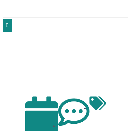
Implementazione precisa della
validazione automatica delle etichette
prodotto in tempo reale su piattaforme
e-commerce italiane: dalla teoria al
Tier 2 avanzato
Articles