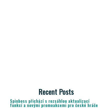
Recent Posts
Spinboss přichází s rozsáhlou aktualizací
funkcí a novými promoakcemi pro české hráče