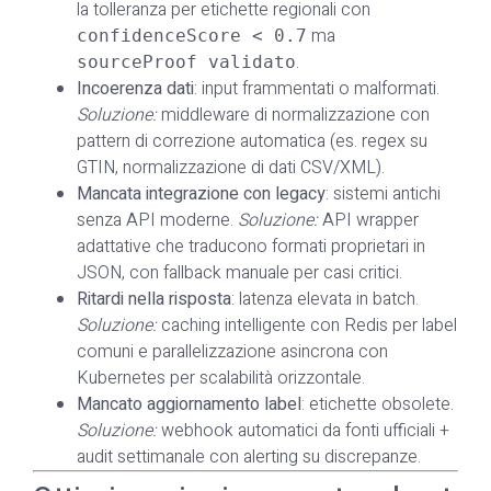
la tolleranza per etichette regionali con
ma
confidenceScore < 0.7
.
sourceProof validato
Incoerenza dati
: input frammentati o malformati.
Soluzione:
middleware di normalizzazione con
pattern di correzione automatica (es. regex su
GTIN, normalizzazione di dati CSV/XML).
Mancata integrazione con legacy
: sistemi antichi
senza API moderne.
Soluzione:
API wrapper
adattative che traducono formati proprietari in
JSON, con fallback manuale per casi critici.
Ritardi nella risposta
: latenza elevata in batch.
Soluzione:
caching intelligente con Redis per label
comuni e parallelizzazione asincrona con
Kubernetes per scalabilità orizzontale.
Mancato aggiornamento label
: etichette obsolete.
Soluzione:
webhook automatici da fonti ufficiali +
audit settimanale con alerting su discrepanze.