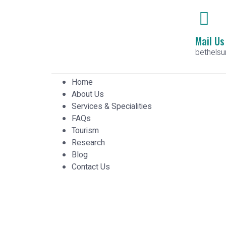
Mail Us
bethels
Home
About Us
Services & Specialities
FAQs
Tourism
Research
Blog
Contact Us