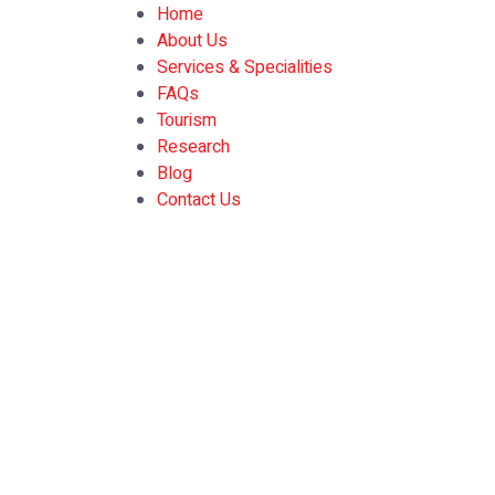
Home
About Us
Services & Specialities
FAQs
Tourism
Research
Blog
Contact Us
Casinos online sin lic