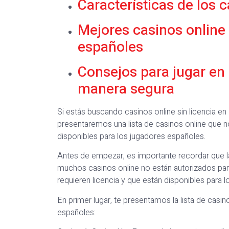
Características de los c
Mejores casinos online 
españoles
Consejos para jugar en 
manera segura
Si estás buscando casinos online sin licencia en 
presentaremos una lista de casinos online que n
disponibles para los jugadores españoles.
Antes de empezar, es importante recordar que la
muchos casinos online no están autorizados par
requieren licencia y que están disponibles para 
En primer lugar, te presentamos la lista de casin
españoles: