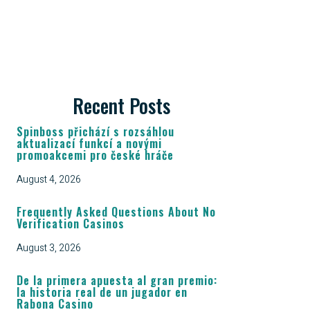
Recent Posts
Spinboss přichází s rozsáhlou
aktualizací funkcí a novými
promoakcemi pro české hráče
August 4, 2026
Frequently Asked Questions About No
Verification Casinos
August 3, 2026
De la primera apuesta al gran premio:
la historia real de un jugador en
Rabona Casino