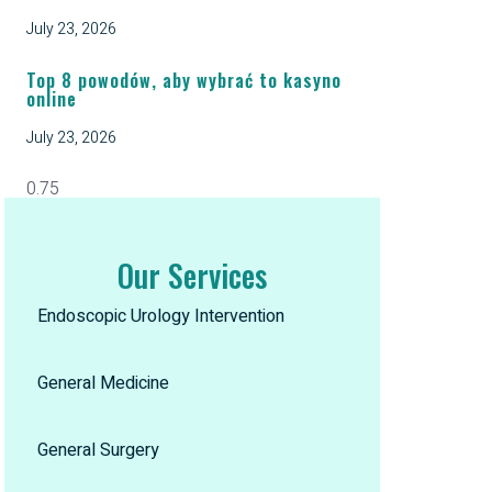
July 23, 2026
Top 8 powodów, aby wybrać to kasyno
online
July 23, 2026
Our Services
Endoscopic Urology Intervention
General Medicine
General Surgery