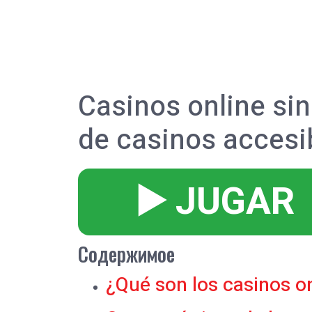
Casinos online sin
de casinos accesi
▶️ JUGAR
Содержимое
¿Qué son los casinos on