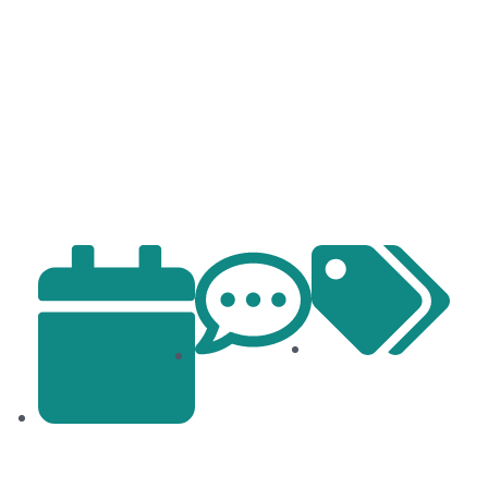
atformu Mobil Yazılım ve Aktif E
dec_bh_common
No Comments
December 23, 2025