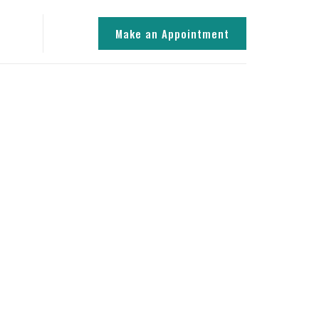
Make an Appointment