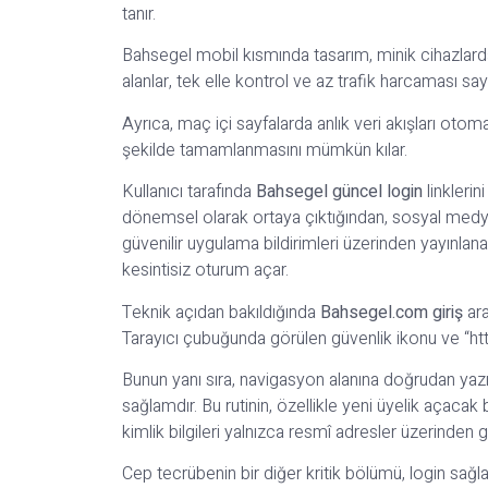
tanır.
Bahsegel mobil kısmında tasarım, minik cihazlarda 
alanlar, tek elle kontrol ve az trafik harcaması s
Ayrıca, maç içi sayfalarda anlık veri akışları otoma
şekilde tamamlanmasını mümkün kılar.
Kullanıcı tarafında
Bahsegel güncel login
linklerin
dönemsel olarak ortaya çıktığından, sosyal medya
güvenilir uygulama bildirimleri üzerinden yayınlan
kesintisiz oturum açar.
Teknik açıdan bakıldığında
Bahsegel.com giriş
ara
Tarayıcı çubuğunda görülen güvenlik ikonu ve “http
Bunun yanı sıra, navigasyon alanına doğrudan yaz
sağlamdır. Bu rutinin, özellikle yeni üyelik açacak b
kimlik bilgileri yalnızca resmî adresler üzerinden 
Cep tecrübenin bir diğer kritik bölümü, login sağl