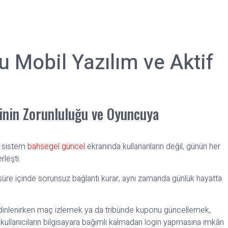
 Mobil Yazılım ve Aktif
inin Zorunluluğu ve Oyuncuya
ü sistem
bahsegel güncel
ekranında kullananların değil, günün her
rleşti.
süre içinde sorunsuz bağlantı kurar, aynı zamanda günlük hayatta
e dinlenirken maç izlemek ya da tribünde kuponu güncellemek,
k, kullanıcıların bilgisayara bağımlı kalmadan login yapmasına imkân