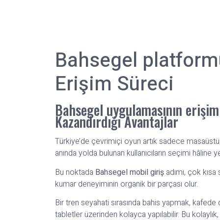
Bahsegel platformu
Erişim Süreci
Bahsegel uygulamasının erişim
Kazandırdığı Avantajlar
Türkiye’de çevrimiçi oyun artık sadece masaüst
anında yolda bulunan kullanıcıların seçimi hâline ye
Bu noktada
Bahsegel mobil giriş
adımı, çok kısa 
kumar deneyiminin organik bir parçası olur.
Bir tren seyahati sırasında bahis yapmak, kafed
tabletler üzerinden kolayca yapılabilir. Bu kolaylı