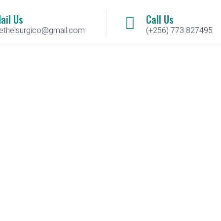
ail Us
Call Us
ethelsurgico@gmail.com
(+256) 773 827495