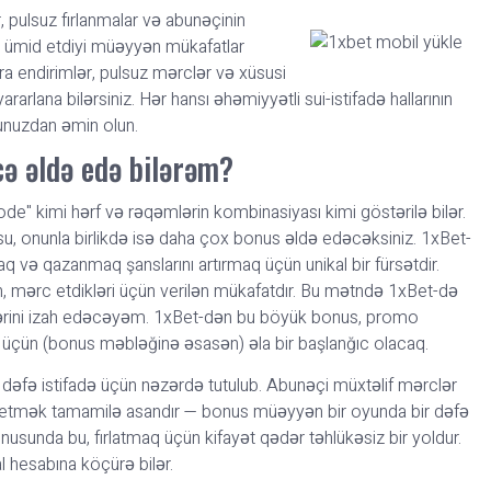
pulsuz fırlanmalar və abunəçinin
i ümid etdiyi müəyyən mükafatlar
ra endirimlər, pulsuz mərclər və xüsusi
arlana bilərsiniz. Hər hansı əhəmiyyətli sui-istifadə hallarının
ğunuzdan əmin olun.
ə əldə edə bilərəm?
" kimi hərf və rəqəmlərin kombinasiyası kimi göstərilə bilər.
, onunla birlikdə isə daha çox bonus əldə edəcəksiniz. 1xBet-
və qazanmaq şanslarını artırmaq üçün unikal bir fürsətdir.
, mərc etdikləri üçün verilən mükafatdır. Bu mətndə 1xBet-də
rtlərini izah edəcəyəm. 1xBet-dən bu böyük bonus, promo
 üçün (bonus məbləğinə əsasən) əla bir başlanğıc olacaq.
 dəfə istifadə üçün nəzərdə tutulub. Abunəçi müxtəlif mərclər
c etmək tamamilə asandır — bonus müəyyən bir oyunda bir dəfə
usunda bu, fırlatmaq üçün kifayət qədər təhlükəsiz bir yoldur.
 hesabına köçürə bilər.