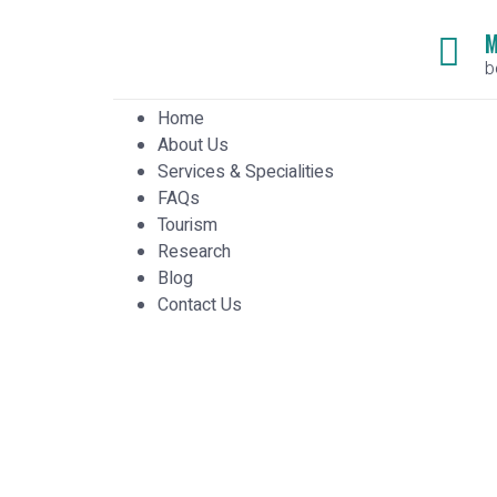
M
b
Home
About Us
Services & Specialities
FAQs
Tourism
Research
Blog
Contact Us