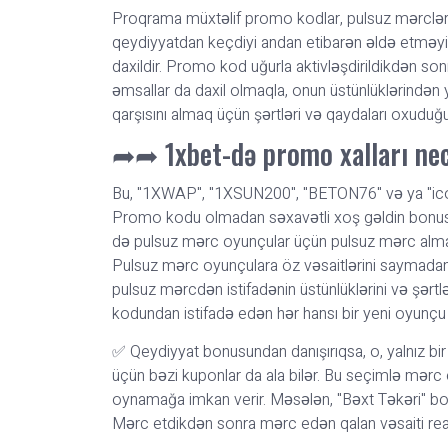
Proqrama müxtəlif promo kodlar, pulsuz mərclər, 
qeydiyyatdan keçdiyi andan etibarən əldə etməy
daxildir. Promo kod uğurla aktivləşdirildikdən son
əmsallar da daxil olmaqla, onun üstünlüklərindən yar
qarşısını almaq üçün şərtləri və qaydaları oxudu
➦➦ 1xbet-də promo xalları nec
Bu, "1XWAP", "1XSUN200", "BETON76" və ya "icode
Promo kodu olmadan səxavətli xoş gəldin bonusu
də pulsuz mərc oyunçular üçün pulsuz mərc almaq 
Pulsuz mərc oyunçulara öz vəsaitlərini saymadan
pulsuz mərcdən istifadənin üstünlüklərini və şə
kodundan istifadə edən hər hansı bir yeni oyunçu
✅ Qeydiyyat bonusundan danışırıqsa, o, yalnız bir
üçün bəzi kuponlar da ala bilər. Bu seçimlə mər
oynamağa imkan verir. Məsələn, "Bəxt Təkəri" bon
Mərc etdikdən sonra mərc edən qalan vəsaiti real