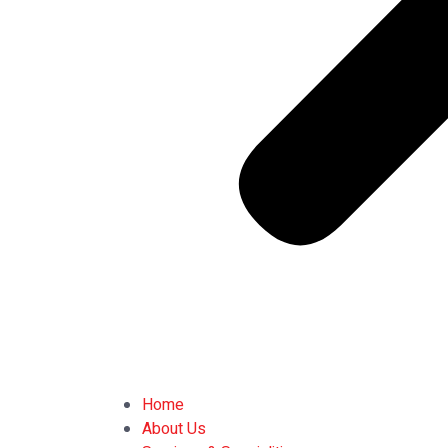
Home
About Us