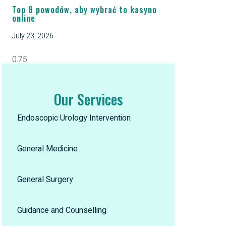
Top 8 powodów, aby wybrać to kasyno
online
July 23, 2026
Our Services
Endoscopic Urology Intervention
General Medicine
General Surgery
Guidance and Counselling