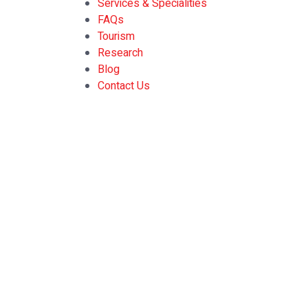
Services & Specialities
FAQs
Tourism
Research
Blog
Contact Us
1xBet p