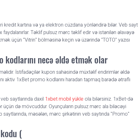
ri kredit kartına və ya elektron cüzdana yönləndirə bilər. Veb sayt
ydalanırlar. Təklif pulsuz mərc təklif edir və istənilən əlavəyə
mək üçün "Vitrin" bölməsinə keçin və üzərində "TOTO" yazısı
o kodlarını necə əldə etmək olar
məlidir. İstifadəçilər kupon sahəsində müxtəlif endirimlər əldə
anı aktiv 1xBet promo kodlarını haradan tapmaq barədə ətraflı
 veb saytlarında daxil
1xbet mobil yükle
ola bilərsiniz. 1xBet-də
r üçün də mövcuddur. Oyunçuların pulsuz mərc ala biləcəyi
saytlarında, məsələn, mərc şirkətinin veb saytında "Promo"
 kodu (