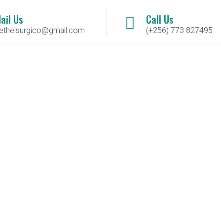
ail Us
Call Us
ethelsurgico@gmail.com
(+256) 773 827495