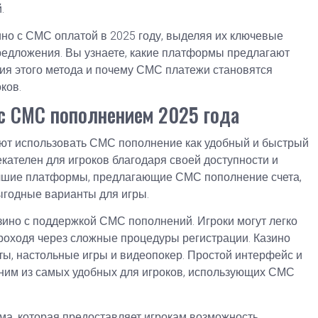
.
ино
с СМС оплатой в 2025 году, выделяя их ключевые
редложения. Вы узнаете, какие платформы предлагают
ия этого метода и почему СМС платежи становятся
ков.
 с СМС пополнением 2025 года
ают использовать СМС пополнение как удобный и быстрый
кателен для игроков благодаря своей доступности и
чшие платформы, предлагающие СМС пополнение счета,
ыгодные варианты для игры.
зино с поддержкой СМС пополнений. Игроки могут легко
проходя через сложные процедуры регистрации. Казино
ты, настольные игры и видеопокер. Простой интерфейс и
ним из самых удобных для игроков, использующих СМС
а, которая предоставляет игрокам возможность