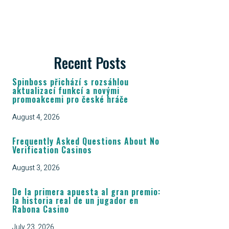
Recent Posts
Spinboss přichází s rozsáhlou
aktualizací funkcí a novými
promoakcemi pro české hráče
August 4, 2026
Frequently Asked Questions About No
Verification Casinos
August 3, 2026
De la primera apuesta al gran premio:
la historia real de un jugador en
Rabona Casino
July 23, 2026