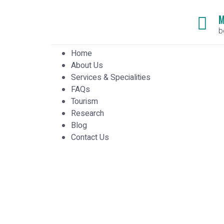
M
b
Home
About Us
Services & Specialities
FAQs
Tourism
Research
Blog
Contact Us