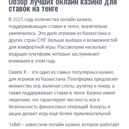
Обзор лучших онлайн казино для
ставок на тенге
В 2025 году количество онлайн казино,
поддерживающих ставки в тенге, значительно
увеличилось. Это дало игрокам из Казахстана и
других стран СНГ больше выбора и возможностей
для комфортной игры. Рассмотрим несколько
ведущих платформ, которые заслуживают
внимания в этом году.
Casino X
– это одно из самых популярных казино
для игроков из Казахстана. Платформа предлагает
множество игр, включая слоты, рулетку и покер, а
также поддерживает ставки в тенге. Казино имеет
лицензию, что гарантирует честность игр и
безопасность финансовых операций. Бонусы и
акции делают игру ещё более привлекательной.
1xBet
– известное онлайн казино, которое работает