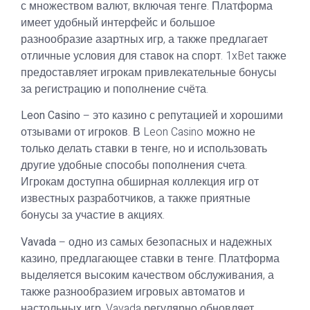
с множеством валют, включая тенге. Платформа
имеет удобный интерфейс и большое
разнообразие азартных игр, а также предлагает
отличные условия для ставок на спорт. 1xBet также
предоставляет игрокам привлекательные бонусы
за регистрацию и пополнение счёта.
Leon Casino
– это казино с репутацией и хорошими
отзывами от игроков. В Leon Casino можно не
только делать ставки в тенге, но и использовать
другие удобные способы пополнения счета.
Игрокам доступна обширная коллекция игр от
известных разработчиков, а также приятные
бонусы за участие в акциях.
Vavada
– одно из самых безопасных и надежных
казино, предлагающее ставки в тенге. Платформа
выделяется высоким качеством обслуживания, а
также разнообразием игровых автоматов и
настольных игр. Vavada регулярно обновляет