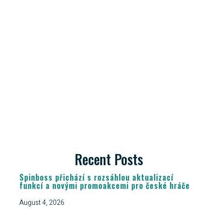
Recent Posts
Spinboss přichází s rozsáhlou aktualizací
funkcí a novými promoakcemi pro české hráče
August 4, 2026