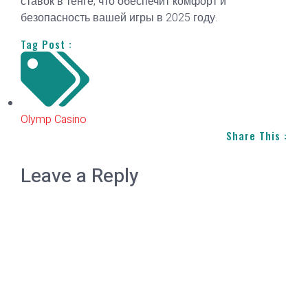
ставок в тенге, что обеспечит комфорт и
безопасность вашей игры в 2025 году.
Tag Post :
Olymp Casino
Share This :
Leave a Reply