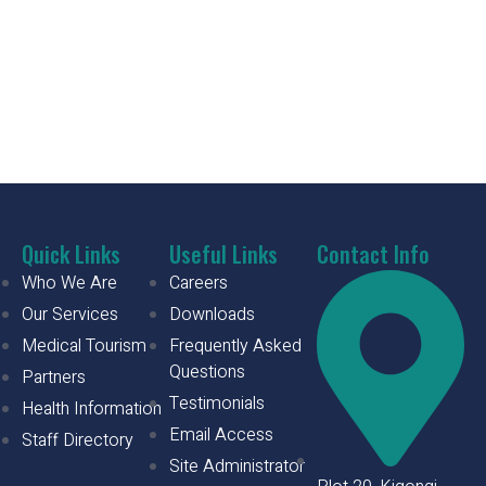
Quick Links
Useful Links
Contact Info
Who We Are
Careers
Our Services
Downloads
Medical Tourism
Frequently Asked
Questions
Partners
Testimonials
Health Information
Email Access
Staff Directory
Site Administrator