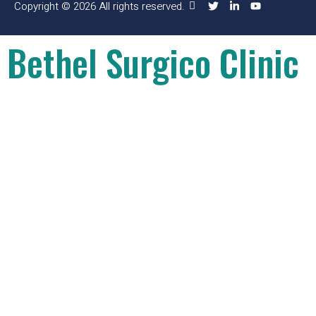
Copyright © 2026 All rights reserved.
Bethel Surgico Clinic