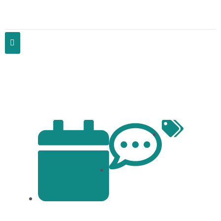
Лучшие Онлайн Казино Для Ставок
На Тенге В 2025 Году
News
No Comments
December 11, 2025