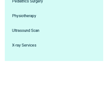
Pediatrics Surgery
Physiotherapy
Ultrasound Scan
X-ray Services