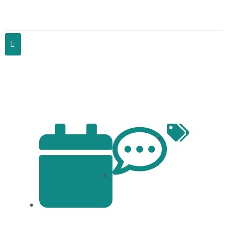
Как выбрать лучшие бонусы для
игры в онлайн казино
News
No Comments
December 10, 2025