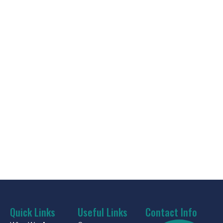
Quick Links
Useful Links
Contact Info