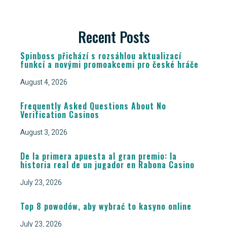
Recent Posts
Spinboss přichází s rozsáhlou aktualizací
funkcí a novými promoakcemi pro české hráče
August 4, 2026
Frequently Asked Questions About No
Verification Casinos
August 3, 2026
De la primera apuesta al gran premio: la
historia real de un jugador en Rabona Casino
July 23, 2026
Top 8 powodów, aby wybrać to kasyno online
July 23, 2026