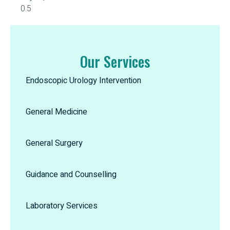
Our Services
Endoscopic Urology Intervention
General Medicine
General Surgery
Guidance and Counselling
Laboratory Services