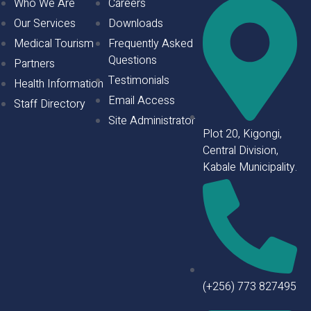
Who We Are
Careers
Our Services
Downloads
Medical Tourism
Frequently Asked
Questions
Partners
Testimonials
Health Information
Email Access
Staff Directory
Site Administrator
Plot 20, Kigongi,
Central Division,
Kabale Municipality.
(+256) 773 827495