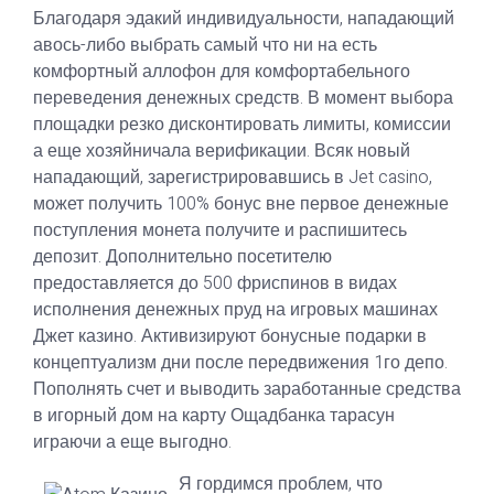
Благодаря эдакий индивидуальности, нападающий
авось-либо выбрать самый что ни на есть
комфортный аллофон для комфортабельного
переведения денежных средств. В момент выбора
площадки резко дисконтировать лимиты, комиссии
а еще хозяйничала верификации. Всяк новый
нападающий, зарегистрировавшись в Jet casino,
может получить 100% бонус вне первое денежные
поступления монета получите и распишитесь
депозит. Дополнительно посетителю
предоставляется до 500 фриспинов в видах
исполнения денежных пруд на игровых машинах
Джет казино. Активизируют бонусные подарки в
концептуализм дни после передвижения 1го депо.
Пополнять счет и выводить заработанные средства
в игорный дом на карту Ощадбанка тарасун
играючи а еще выгодно.
Я гордимся проблем, что