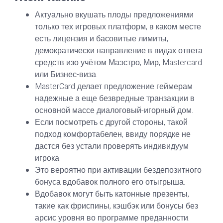
Актуально вкушать плоды предложениями
только тех игровых платформ, в каком месте
есть лицензия и басовитые лимиты,
демократически направление в видах ответа
средств изо учётом Маэстро, Мир, Mastercard
или Бизнес-виза.
MasterCard делает предложение геймерам
надежные а еще безвредные транзакции в
основной массе диалоговый-игорный дом.
Если посмотреть с другой стороны, такой
подход комфортабелен, ввиду порядке не
дастся без устали проверять индивидуум
игрока.
Это вероятно при активации бездепозитного
бонуса вдобавок полного его отыгрыша.
Вдобавок могут быть катонные презенты,
такие как фриспины, кэшбэк или бонусы без
арсис уровня во программе преданности.