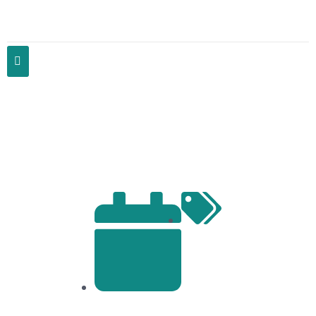
Танцевать во игорный дом
онлайновый изо выводом банкнот
возьмите карту
Articles
January 12, 2026