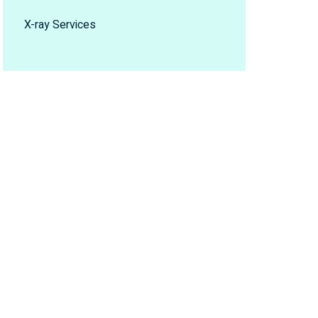
X-ray Services