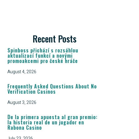
Recent Posts
Spinboss přichází s rozsáhlou
aktualizací funkcí a novými
promoakcemi pro české hráče
August 4, 2026
Frequently Asked Questions About No
Verification Casinos
August 3, 2026
De la primera apuesta al gran premio:
la historia real de un jugador en
Rabona Casino
July 23, 2026