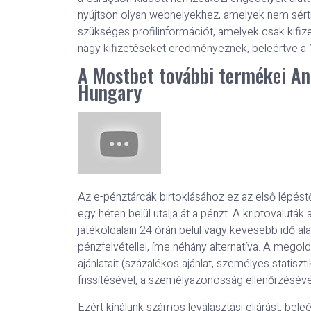
nyújtson olyan webhelyekhez, amelyek nem sértik 
szükséges profilinformációt, amelyek csak kifi
nagy kifizetéseket eredményeznek, beleértve a 1
A Mostbet további termékei An
Hungary
Az e-pénztárcák birtoklásához ez az első lépéstő
egy héten belül utalja át a pénzt. A kriptovalutá
játékoldalain 24 órán belül vagy kevesebb idő a
pénzfelvétellel, íme néhány alternatíva. A mego
ajánlatait (százalékos ajánlat, személyes statisz
frissítésével, a személyazonosság ellenőrzéséve
Ezért kínálunk számos leválasztási eljárást, beleé