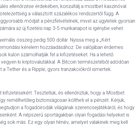
nülés ellenőrzése érdekében, konzultálj a mostbet kaszinóval.
telezettség a választott százalékos rendszertől függ. A
a leggyorsabb módját a pénzfelvételnek, mivel az ügyletek gyorsan
 számára az új fizetési nap 3-5 munkanapot is igénybe vehet.
ximális összeg pedig 500 dollár. Nyissa meg a „Kért
a a lemondási kérelem hozzáadásához. De valójában érdemes
ok külön számolhatják fel a kifizetéseket. Ha a lehető
 vegyen ki kriptovalutákkal. A Bitcoin természetéből adódóan
 a Tether és a Ripple, gyors tranzakciókról ismertek.
 kifizetésekért. Teszteltük, és ellenőriztük, hogy a Mostbet
így remélhetőleg biztonságosan költheti el a pénzét. Kérjük,
megtudjon a fogadóirodák világának szerencsejátékáról, és hogy
ésenként. A népszerű sportágakban olyan fogadási helyeket is
és még sok más. Ez egy olyan hírnév, amelyet valakinek meg kell