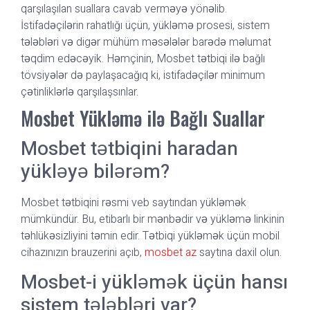
qarşılaşılan suallara cavab verməyə yönəlib.
İstifadəçilərin rahatlığı üçün, yükləmə prosesi, sistem
tələbləri və digər mühüm məsələlər barədə məlumat
təqdim edəcəyik. Həmçinin, Mosbet tətbiqi ilə bağlı
tövsiyələr də paylaşacağıq ki, istifadəçilər minimum
çətinliklərlə qarşılaşsınlar.
Mosbet Yükləmə ilə Bağlı Suallar
Mosbet tətbiqini haradan
yükləyə bilərəm?
Mosbet tətbiqini rəsmi veb saytından yükləmək
mümkündür. Bu, etibarlı bir mənbədir və yükləmə linkinin
təhlükəsizliyini təmin edir. Tətbiqi yükləmək üçün mobil
cihazınızın brauzerini açıb,
mosbet az
saytına daxil olun.
Mosbet-i yükləmək üçün hansı
sistem tələbləri var?