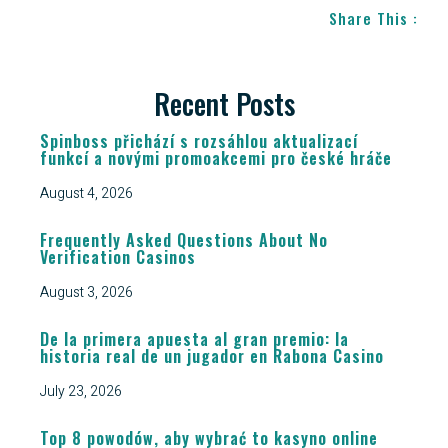
Share This :
Recent Posts
Spinboss přichází s rozsáhlou aktualizací
funkcí a novými promoakcemi pro české hráče
August 4, 2026
Frequently Asked Questions About No
Verification Casinos
August 3, 2026
De la primera apuesta al gran premio: la
historia real de un jugador en Rabona Casino
July 23, 2026
Top 8 powodów, aby wybrać to kasyno online