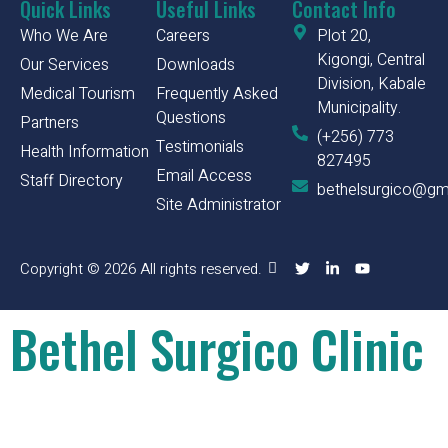
Quick Links
Useful Links
Contact Info
Who We Are
Careers
Plot 20,
Kigongi, Central
Our Services
Downloads
Division, Kabale
Medical Tourism
Frequently Asked
Municipality.
Questions
Partners
(+256) 773
Testimonials
Health Information
827495
Email Access
Staff Directory
bethelsurgico@gm
Site Administrator
Copyright © 2026 All rights reserved.
Bethel Surgico Clinic