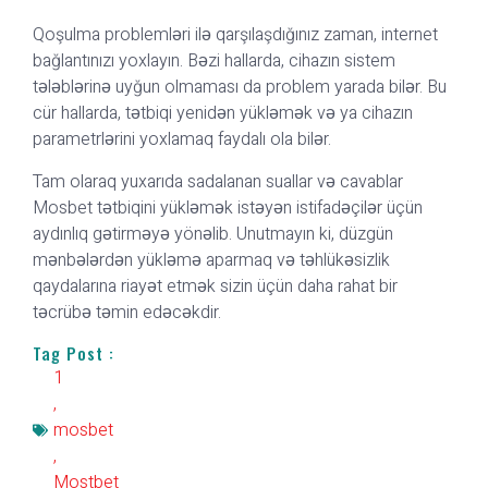
Qoşulma problemləri ilə qarşılaşdığınız zaman, internet
bağlantınızı yoxlayın. Bəzi hallarda, cihazın sistem
tələblərinə uyğun olmaması da problem yarada bilər. Bu
cür hallarda, tətbiqi yenidən yükləmək və ya cihazın
parametrlərini yoxlamaq faydalı ola bilər.
Tam olaraq yuxarıda sadalanan suallar və cavablar
Mosbet tətbiqini yükləmək istəyən istifadəçilər üçün
aydınlıq gətirməyə yönəlib. Unutmayın ki, düzgün
mənbələrdən yükləmə aparmaq və təhlükəsizlik
qaydalarına riayət etmək sizin üçün daha rahat bir
təcrübə təmin edəcəkdir.
Tag Post :
1
,
mosbet
,
Mostbet