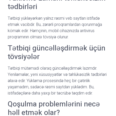
tədbirləri
Tətbiqi yükləyərkən yalnız rəsmi veb saytları istifadə
etmək vacibdir. Bu, zərərli proqramlardan qorunmağa
kömək edir. Həmçinin, mobil cihazınızda antivirus
proqramının olması tövsiyə olunur.
Tətbiqi güncəlləşdirmək üçün
tövsiyələr
Tətbiqi mütəmadi olaraq güncəlləşdirmək lazımdır.
Yeniləmələr, yeni xüsusiyyətlər və təhlükəsizlik tədbirləri
əlavə edir. Yükləmə prosesində heç bir çətinlik
yaşamadım, sadəcə rəsmi saytdan yüklədim. Bu,
istifadəçilərə daha yaxşı bir təcrübə təqdim edir.
Qoşulma problemlərini necə
həll etmək olar?