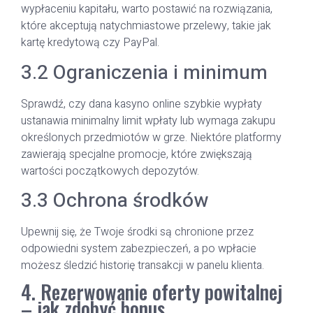
wypłaceniu kapitału, warto postawić na rozwiązania,
które akceptują natychmiastowe przelewy, takie jak
kartę kredytową czy PayPal.
3.2 Ograniczenia i minimum
Sprawdź, czy dana kasyno online szybkie wypłaty
ustanawia minimalny limit wpłaty lub wymaga zakupu
określonych przedmiotów w grze. Niektóre platformy
zawierają specjalne promocje, które zwiększają
wartości początkowych depozytów.
3.3 Ochrona środków
Upewnij się, że Twoje środki są chronione przez
odpowiedni system zabezpieczeń, a po wpłacie
możesz śledzić historię transakcji w panelu klienta.
4. Rezerwowanie oferty powitalnej
– jak zdobyć bonus