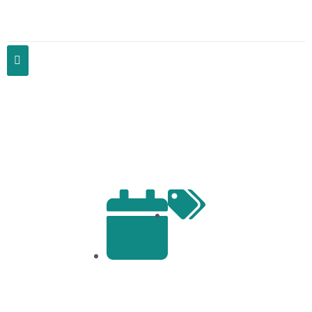
Jak zacząć na kasynach online z
szybkim wypłatanie – kompletny
przewodnik
kasyno
July 2, 2026