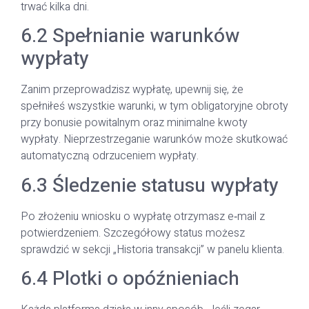
trwać kilka dni.
6.2 Spełnianie warunków
wypłaty
Zanim przeprowadzisz wypłatę, upewnij się, że
spełniłeś wszystkie warunki, w tym obligatoryjne obroty
przy bonusie powitalnym oraz minimalne kwoty
wypłaty. Nieprzestrzeganie warunków może skutkować
automatyczną odrzuceniem wypłaty.
6.3 Śledzenie statusu wypłaty
Po złożeniu wniosku o wypłatę otrzymasz e‑mail z
potwierdzeniem. Szczegółowy status możesz
sprawdzić w sekcji „Historia transakcji” w panelu klienta.
6.4 Plotki o opóźnieniach