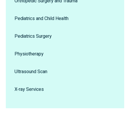
Orthopedic Surgery and Trauma
Pediatrics and Child Health
Pediatrics Surgery
Physiotherapy
Ultrasound Scan
X-ray Services