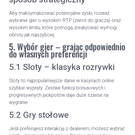
Aby maksymalizować potencjalne zyski, rozważ
wybranie gier o wysokim RTP (zwrot do gracza) oraz
wysokim limitu, które pomogą zrealizować wymogi
obrotu jak najszybciej.
5. Wybór gier – grając odpowiednio
do własnych preferencji
5.1 Sloty – klasyka rozrywki
Sloty to najpopularniejsze danie w kasynach online
szybkie wypłaty. Zestaw funkcji bonusowych i
progresywnych jackpotów daje duże szanse na
wygranie.
5.2 Gry stołowe
Jeśli preferujesz interakcję z dealerem, możesz wybrać