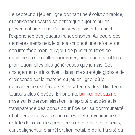
Le secteur du jeu en ligne connait une évolution rapide,
et bankonbet casino se démarque aujourd’hui en
présentant une série d’initiatives qui visent à enrichir
l’expérience des joueurs francophones. Au cours des
dernières semaines, le site a annoncé une refonte de
son interface mobile, l’ajout de plusieurs titres de
machines à sous ultra‑modernes, ainsi que des offres
promotionnelles plus généreuses que jamais. Ces
changements s’inscrivent dans une stratégie globale de
croissance sur le marché du jeu en ligne, où la
concurrence est féroce et les attentes des utilisateurs
toujours plus élevées. En priorité,
bankonbet casino
mise sur la personnalisation, la rapidité d’accès et la
transparence des bonus pour fidéliser sa communauté
et attirer de nouveaux membres. Cette dynamique se
reflète déjà dans les premières réactions des joueurs,
qui soulignent une amélioration notable de la fluidité du