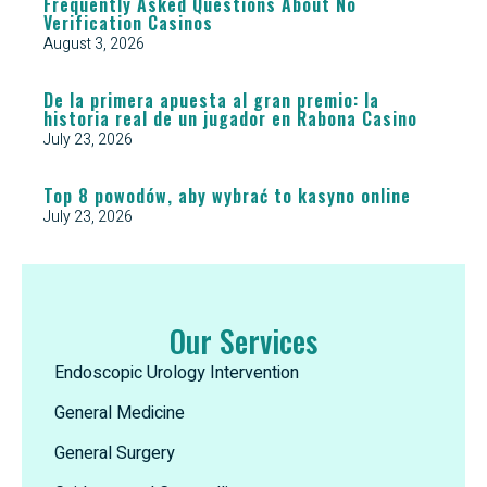
Frequently Asked Questions About No
Verification Casinos
August 3, 2026
De la primera apuesta al gran premio: la
historia real de un jugador en Rabona Casino
July 23, 2026
Top 8 powodów, aby wybrać to kasyno online
July 23, 2026
Our Services
Endoscopic Urology Intervention
General Medicine
General Surgery