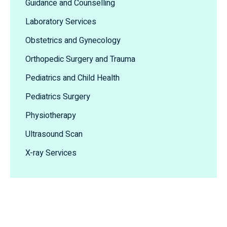
Guidance and Counselling
Laboratory Services
Obstetrics and Gynecology
Orthopedic Surgery and Trauma
Pediatrics and Child Health
Pediatrics Surgery
Physiotherapy
Ultrasound Scan
X-ray Services