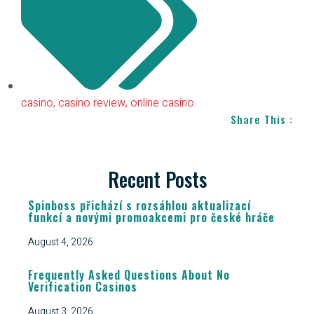
casino
,
casino review
,
online casino
Share This :
Recent Posts
Spinboss přichází s rozsáhlou aktualizací
funkcí a novými promoakcemi pro české hráče
August 4, 2026
Frequently Asked Questions About No
Verification Casinos
August 3, 2026