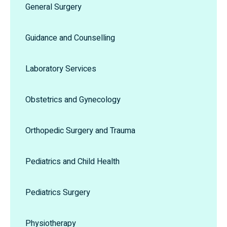
General Surgery
Guidance and Counselling
Laboratory Services
Obstetrics and Gynecology
Orthopedic Surgery and Trauma
Pediatrics and Child Health
Pediatrics Surgery
Physiotherapy