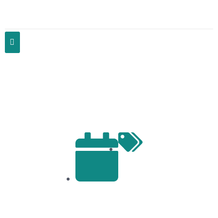
55 trucos y pasos esenciales para
iniciarte en Onlyspins Casino sin
problemas
casino
July 3, 2026