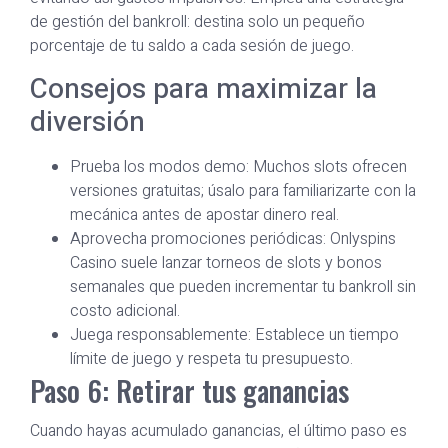
de gestión del bankroll: destina solo un pequeño
porcentaje de tu saldo a cada sesión de juego.
Consejos para maximizar la
diversión
Prueba los modos demo: Muchos slots ofrecen
versiones gratuitas; úsalo para familiarizarte con la
mecánica antes de apostar dinero real.
Aprovecha promociones periódicas: Onlyspins
Casino suele lanzar torneos de slots y bonos
semanales que pueden incrementar tu bankroll sin
costo adicional.
Juega responsablemente: Establece un tiempo
límite de juego y respeta tu presupuesto.
Paso 6: Retirar tus ganancias
Cuando hayas acumulado ganancias, el último paso es