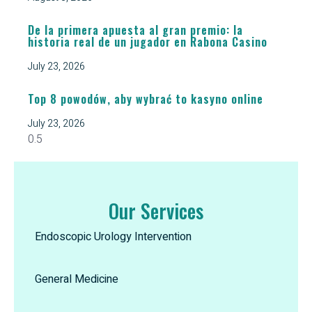
De la primera apuesta al gran premio: la
historia real de un jugador en Rabona Casino
July 23, 2026
Top 8 powodów, aby wybrać to kasyno online
July 23, 2026
Our Services
Endoscopic Urology Intervention
General Medicine