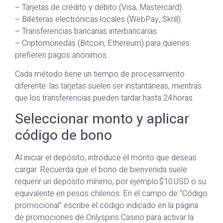
– Tarjetas de crédito y débito (Visa, Mastercard).
– Billeteras electrónicas locales (WebPay, Skrill).
– Transferencias bancarias interbancarias.
– Criptomonedas (Bitcoin, Ethereum) para quienes
prefieren pagos anónimos.
Cada método tiene un tiempo de procesamiento
diferente: las tarjetas suelen ser instantáneas, mientras
que los transferencias pueden tardar hasta 24 horas.
Seleccionar monto y aplicar
código de bono
Al iniciar el depósito, introduce el monto que deseas
cargar. Recuerda que el bono de bienvenida suele
requerir un depósito mínimo, por ejemplo $10 USD o su
equivalente en pesos chilenos. En el campo de “Código
promocional” escribe el código indicado en la página
de promociones de Onlyspins Casino para activar la