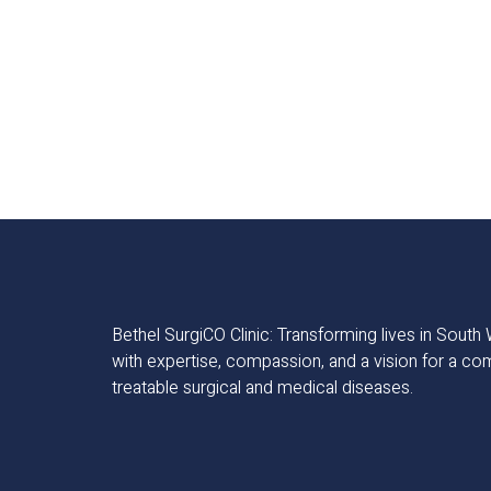
Bethel SurgiCO Clinic: Transforming lives in Sout
with expertise, compassion, and a vision for a co
treatable surgical and medical diseases.