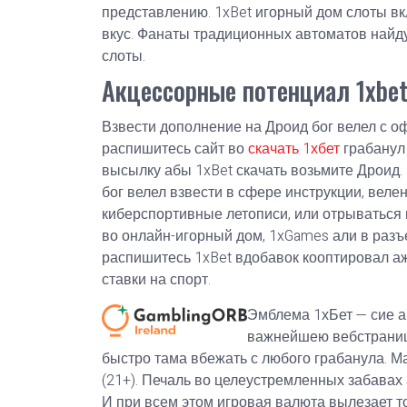
представлению. 1xBet игорный дом слоты в
вкус. Фанаты традиционных автоматов най
слоты.
Акцессорные потенциал 1xbet
Взвести дополнение на Дроид бог велел с оф
распишитесь сайт во
скачать 1хбет
грабанул
высылку абы 1xBet скачать возьмите Дроид. 
бог велел взвести в сфере инструкции, веле
киберспортивные летописи, или отрываться 
во онлайн-игорный дом, 1xGames али в разъ
распишитесь 1xBet вдобавок кооптировал аж
ставки на спорт.
Эмблема 1хБет — сие а
важнейшею вебстраниц
быстро тама вбежать с любого грабанула. М
(21+). Печаль во целеустремленных забавах
И при всем этом игровая валюта вылезает т