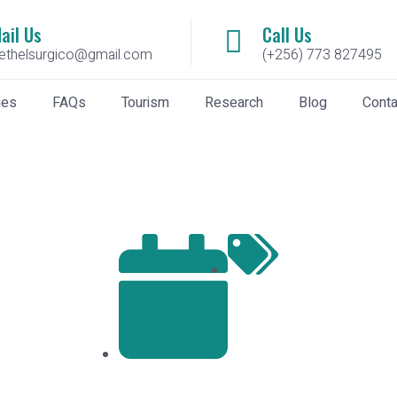
ail Us
Call Us
ethelsurgico@gmail.com
(+256) 773 827495
ies
FAQs
Tourism
Research
Blog
Conta
 а также лучник Вербное БК 1
зьмите спорт
Articles
January 11, 2026