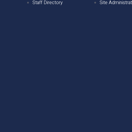
Staff Directory
Site Administra