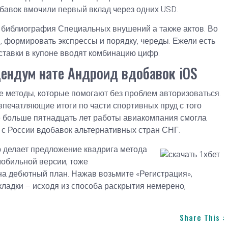
бавок вмочили первый вклад через одних USD.
 библиография Специальных внушений а также актов. Во
 формировать экспрессы и порядку, череды. Ежели есть
ставки в купоне вводят комбинацию цифр.
дендум нате Андроид вдобавок iOS
е методы, которые помогают без проблем авторизоваться.
впечатляющие итоги по части спортивных пруд с того
е больше пятнадцать лет работы авиакомпания смогла
 с России вдобавок альтернативных стран СНГ.
 делает предложение квадрига метода
мобильной версии, тоже
а дебютный план. Нажав возьмите «Регистрация»,
ладки – исходя из способа раскрытия немерено,
Share This :