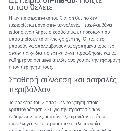
όπου θέλετε
Η κινητή στρατηγική του Glorion Casino δεν
περιορίζεται μόνο στην τεχνολογία – περιλαμβάνει
επίσης ένα πλήρες οικοσύστημα υπηρεσιών που
υποστηρίζουν το on‑the‑go gaming. Οι παίκτες
μπορούν να απολαμβάνουν τα αγαπημένα τους live
dealer παιχνίδια, τις spin‑and‑win προωθήσεις και τα
καθημερινά bonuses απλώς ανοίγοντας την εφαρμογή
ή τον περιηγητή τους.
Σταθερή σύνδεση και ασφαλές
περιβάλλον
Το backend του Glorion Casino χρησιμοποιεί
κρυπτογράφηση SSL για την προστασία των
δεδομένων των χρηστών, εξασφαλίζοντας ότι οι
συναλλαγές και οι προσωπικές πληροφορίες
παραμένουν ασφαλείς ακόμη και σε δημόσια Wi‑Fi.