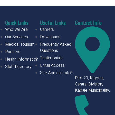
Quick Links
Useful Links
Contact Info
Who We Are
Careers
Our Services
Downloads
Medical Tourism
Frequently Asked
Questions
Partners
Testimonials
Health Information
Email Access
Staff Directory
Site Administrator
Plot 20, Kigongi,
Central Division,
Kabale Municipality.