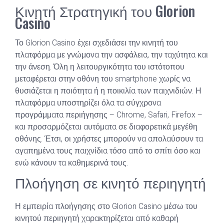
Κινητή Στρατηγική του Glorion
Casino
Το Glorion Casino έχει σχεδιάσει την κινητή του
πλατφόρμα με γνώμονα την ασφάλεια, την ταχύτητα και
την άνεση. Όλη η λειτουργικότητα του ιστότοπου
μεταφέρεται στην οθόνη του smartphone χωρίς να
θυσιάζεται η ποιότητα ή η ποικιλία των παιχνιδιών. Η
πλατφόρμα υποστηρίζει όλα τα σύγχρονα
προγράμματα περιήγησης – Chrome, Safari, Firefox –
και προσαρμόζεται αυτόματα σε διαφορετικά μεγέθη
οθόνης. Έτσι, οι χρήστες μπορούν να απολαύσουν τα
αγαπημένα τους παιχνίδια τόσο από το σπίτι όσο και
ενώ κάνουν τα καθημερινά τους.
Πλοήγηση σε κινητό περιηγητή
Η εμπειρία πλοήγησης στο Glorion Casino μέσω του
κινητού περιηγητή χαρακτηρίζεται από καθαρή