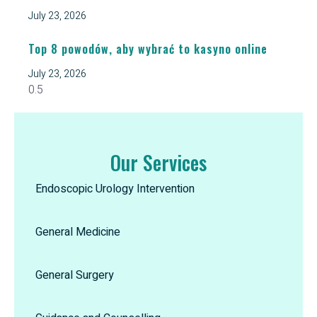
July 23, 2026
Top 8 powodów, aby wybrać to kasyno online
July 23, 2026
Our Services
Endoscopic Urology Intervention
General Medicine
General Surgery