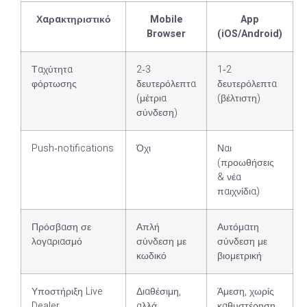
Χαρακτηριστικό
Mobile
App
Browser
(iOS/Android)
Ταχύτητα
2‑3
1‑2
φόρτωσης
δευτερόλεπτα
δευτερόλεπτα
(μέτρια
(βέλτιστη)
σύνδεση)
Push‑notifications
Όχι
Ναι
(προωθήσεις
& νέα
παιχνίδια)
Πρόσβαση σε
Απλή
Αυτόματη
λογαριασμό
σύνδεση με
σύνδεση με
κωδικό
βιομετρική
Υποστήριξη Live
Διαθέσιμη,
Άμεση, χωρίς
Dealer
αλλά
καθυστέρηση