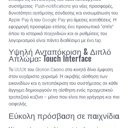
συστήματος: Push‑notifications για νέες προσφορές,
δυνατότητα αυτόματης σύνδεσης και ενσωμάτωση του
Apple Pay ή του Google Pay για άμεσες καταθέσεις. Η
εφαρμογή προσφέρει επίσης ένα προσωπικό “σπίτι”
όπου το ιστορικό παιχνιδιών και οι ρυθμίσεις του
λογαριασμού είναι πάντα διαθέσιμα με ένα tap.
Υψηλή Ανταπόκριση & Διπλό
Απλώμα: Touch Interface
Το UI/UX του Glorion Casino στο κινητό δίνει έμφαση
στον ευχάριστο χειρισμό. Η ακριβής αίσθηση των
εικονιδίων και η ανταπόκριση του συστήματος σε κάθε
άγγιγμα δημιουργούν τη αίσθηση ενός πραγματικού
τραπεζιού καζίνο – μόνο που είναι πιο γρήγορη και πιο
ασφαλής.
Εύκολη πρόσβαση σε παιχνίδια