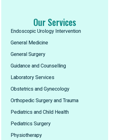
Our Services
Endoscopic Urology Intervention
General Medicine
General Surgery
Guidance and Counselling
Laboratory Services
Obstetrics and Gynecology
Orthopedic Surgery and Trauma
Pediatrics and Child Health
Pediatrics Surgery
Physiotherapy