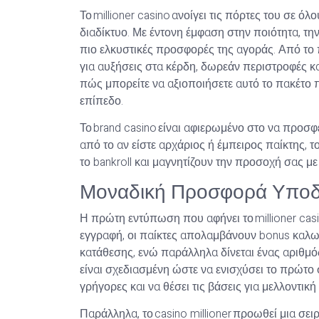
Το millioner casino ανοίγει τις πόρτες του σε ό
διαδίκτυο. Με έντονη έμφαση στην ποιότητα, την
πιο ελκυστικές προσφορές της αγοράς. Από το 
για αυξήσεις στα κέρδη, δωρεάν περιστροφές κα
πώς μπορείτε να αξιοποιήσετε αυτό το πακέτο 
επίπεδο.
Το brand casino είναι αφιερωμένο στο να προσφέ
από το αν είστε αρχάριος ή έμπειρος παίκτης, τ
το bankroll και μαγνητίζουν την προσοχή σας μ
Μοναδική Προσφορά Υποδο
Η πρώτη εντύπωση που αφήνει το millioner cas
εγγραφή, οι παίκτες απολαμβάνουν bonus καλ
κατάθεσης, ενώ παράλληλα δίνεται ένας αριθμ
είναι σχεδιασμένη ώστε να ενισχύσει το πρώτο σ
γρήγορες και να θέσει τις βάσεις για μελλοντική 
Παράλληλα, το casino millioner προωθεί μια σ