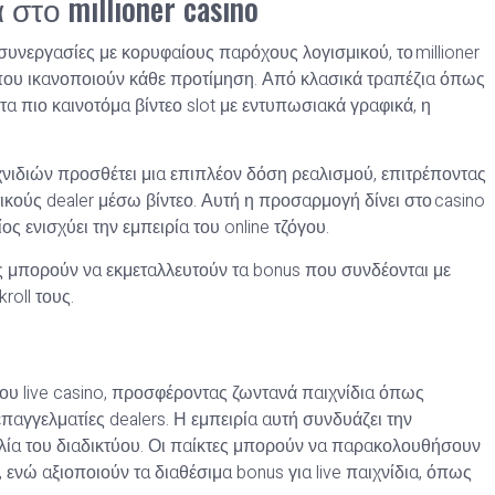
στο millioner casino
νεργασίες με κορυφαίους παρόχους λογισμικού, το millioner
 που ικανοποιούν κάθε προτίμηση. Από κλασικά τραπέζια όπως
ι τα πιο καινοτόμα βίντεο slot με εντυπωσιακά γραφικά, η
χνιδιών προσθέτει μια επιπλέον δόση ρεαλισμού, επιτρέποντας
κούς dealer μέσω βίντεο. Αυτή η προσαρμογή δίνει στο casino
ος ενισχύει την εμπειρία του online τζόγου.
ες μπορούν να εκμεταλλευτούν τα bonus που συνδέονται με
roll τους.
α του live casino, προσφέροντας ζωντανά παιχνίδια όπως
αγγελματίες dealers. Η εμπειρία αυτή συνδυάζει την
λία του διαδικτύου. Οι παίκτες μπορούν να παρακολουθήσουν
, ενώ αξιοποιούν τα διαθέσιμα bonus για live παιχνίδια, όπως