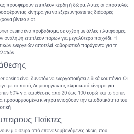
ας προσφέρουν επιπλέον κέρδη ή δώρα. Αυτές οι αποστολές
οσφέροντας κίνητρα για να εξερευνήσετε τις διάφορες
ρονα βίντεο slot.
ioner casino ένα προβάδισμα σε σχέση με άλλες πλατφόρμες,
υν ανάληψη επιπλέον πόρων για μεγαλύτερο παιχνίδι. Η
ικών ενεργειών αποτελεί καθοριστικό παράγοντα για τη
ελατών.
τάθεσης
r casino είναι δυνατόν να ενεργοποιήσει ειδικά κουπόνια. Οι
γα με το ποσό, δημιουργώντας κλιμακωτά κίνητρα για
bonus 50% για καταθέσεις από 20 έως 100 ευρώ και το bonus
τα προσαρμοσμένα κίνητρα ενισχύουν την αποδοτικότητα του
οτική.
μπειρους Παίκτες
βάνουν μια σειρά από επαναλαμβανόμενες akcíα, που