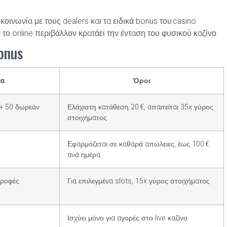
κοινωνία με τους dealers και τα ειδικά bonus του casino
ι το online περιβάλλον κρατάει την ένταση του φυσικού καζίνο.
onus
ία
Όροι
 + 50 δωρεάν
Ελάχιστη κατάθεση 20 €, απαιτείται 35x γύρος
στοιχήματος
Εφαρμόζεται σε καθαρά απώλειες, έως 100 €
ανά ημέρα
τροφές
Για επιλεγμένα slots, 15x γύρος στοιχήματος
Ισχύει μόνο για αγορές στο live καζίνο