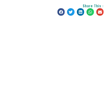
Share This :