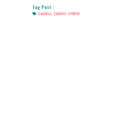
Tag Post :
casino
,
casino online