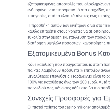
εξατομικευμένες αποστολές που ολοκληρώνοντ
ενθαρρύνουν το πειραματισμό στα παιχνίδια, πρ
κατηγορίες, από τα κλασικά πίνακες έως τα σύγχ
Η προσθήκη αυτών των κινήτρων δίνει στο mill
καθώς επιτρέπει στους χρήστες να αξιοποιήσο
ευκολία στην άμεση εκμετάλλευση των προωθητ
διατήρηση υψηλών ποσοστών ικανοποίησης π
Εξατομικευμένα Bonus Κα
Κάθε κατάθεση που πραγματοποιείτε στο millione
παίκτες λαμβάνουν πρόσθετα % επιπλέον ανάλο
μεγαλύτερες επενδύσεις. Παράδειγμα είναι το 
100% για καταθέσεις άνω των 200 ευρώ. Αυτά 
παιχνιδιού σας, κάνοντας κάθε στοίβα πιο αποδ
Συνεχείς Προσφορές για Έ
Οι πιστοί παίκτες του casino millioner απολαμ