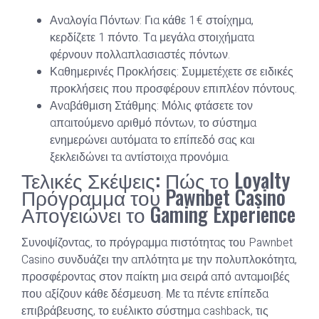
Αναλογία Πόντων: Για κάθε 1 € στοίχημα,
κερδίζετε 1 πόντο. Τα μεγάλα στοιχήματα
φέρνουν πολλαπλασιαστές πόντων.
Καθημερινές Προκλήσεις: Συμμετέχετε σε ειδικές
προκλήσεις που προσφέρουν επιπλέον πόντους.
Αναβάθμιση Στάθμης: Μόλις φτάσετε τον
απαιτούμενο αριθμό πόντων, το σύστημα
ενημερώνει αυτόματα το επίπεδό σας και
ξεκλειδώνει τα αντίστοιχα προνόμια.
Τελικές Σκέψεις: Πώς το Loyalty
Πρόγραμμα του Pawnbet Casino
Απογειώνει το Gaming Experience
Συνοψίζοντας, το πρόγραμμα πιστότητας του Pawnbet
Casino συνδυάζει την απλότητα με την πολυπλοκότητα,
προσφέροντας στον παίκτη μια σειρά από ανταμοιβές
που αξίζουν κάθε δέσμευση. Με τα πέντε επίπεδα
επιβράβευσης, το ευέλικτο σύστημα cashback, τις