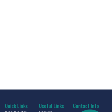
Quick Links
Useful Links
Contact Info