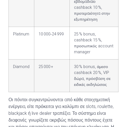
εβδομαδιαίο
cashback 10 %,
προτεραιότητα στην
εξυπηρέτηση
Platinum
10 000‑24 999
25 % bonus,
cashback 15 %,
προσωπικός account
manager
Diamond
25 000 +
30 % bonus, άμεσο
cashback 20 %, VIP
δώρα, πρόσβαση σε
ειδικές εκδηλώσεις
Οι πόντοι συγκεντρώνονται από κάθε στοιχηματική
ενέργεια, είτε πρόκειται για κολύμπι σε slots, roulette,
blackjack ή live dealer τραπέζια. Το σύστημα είναι
διαφανές: γνωρίζετε ακριβώς πόσους πόντους έχετε
και πόσοι απαιτούνται για την επόμενη κλιμάκωση. Η