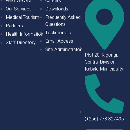
Who We Are
Careers
Our Services
Downloads
Medical Tourism
Frequently Asked
Questions
Partners
Testimonials
Health Information
Email Access
Staff Directory
Site Administrator
Plot 20, Kigongi,
Central Division,
Kabale Municipality.
(+256) 773 827495