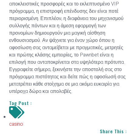
αποκλειστικές προσφορές και το εκλεπτυσμένο VIP
πρόγραμμα, η επιστροφή επένδυσης δεν είναι ποτέ
περιορισμένη. Επιπλέον, η διαφάνεια του μηχανισμού
συλλογής πόντων και η άμεση εφαρμογή των
προνομίων δημιουργούν μια μαγική αίσθηση
ενθουσιασμού. Αν ψάχνετε για έναν χώρο όπου η
αφοσίωση σας ανταμείβεται με πραγματικές, μετρητές
και πρώτης κλάσης εμπειρίες, το Pawnbet είναι η
επιλογή που ανταποκρίνεται στα υψηλότερα πρότυπα.
Εγγραφείτε σήμερα, ξεκινήστε την αποστολή σας στο
πρόγραμμα πιστότητας και δείτε πώς η αφοσίωσή σας
μετατρέπει κάθε στοίχημα σε μια ακόμα ευκαιρία για
υπέροχα δώρα και απολαβές.
Tag Post :
casino
Share This :