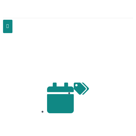
Ανακαλύψτε το Πλήρες
Πλεονέκτημα με το Loyalty
Πρόγραμμα του Pawnbet Casino
casino
July 7, 2026