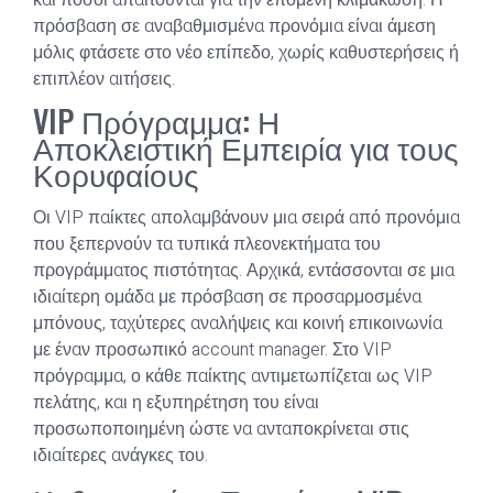
πρόσβαση σε αναβαθμισμένα προνόμια είναι άμεση
μόλις φτάσετε στο νέο επίπεδο, χωρίς καθυστερήσεις ή
επιπλέον αιτήσεις.
VIP Πρόγραμμα: Η
Αποκλειστική Εμπειρία για τους
Κορυφαίους
Οι VIP παίκτες απολαμβάνουν μια σειρά από προνόμια
που ξεπερνούν τα τυπικά πλεονεκτήματα του
προγράμματος πιστότητας. Αρχικά, εντάσσονται σε μια
ιδιαίτερη ομάδα με πρόσβαση σε προσαρμοσμένα
μπόνους, ταχύτερες αναλήψεις και κοινή επικοινωνία
με έναν προσωπικό account manager. Στο VIP
πρόγραμμα, ο κάθε παίκτης αντιμετωπίζεται ως VIP
πελάτης, και η εξυπηρέτηση του είναι
προσωποποιημένη ώστε να ανταποκρίνεται στις
ιδιαίτερες ανάγκες του.